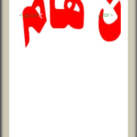
< التالي
السابق >