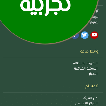
تجربية
تليفون:+02 22-23-221
info@awkaf.gov.eg: البريد الألكتروني
العنوان:109 ش التحرير الدقي
روابط هامة
الشروط والأحكام
الاسئلة الشائعة
الاخبار
الاقسام
عن الهيئة
المركز الإعلامى