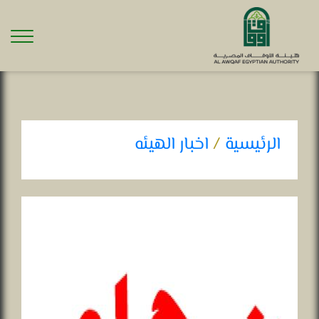
الرئيسية
/
اخبار الهيئه
إعــــــــلان
فى: 18-06-2025 .. 01:03 م