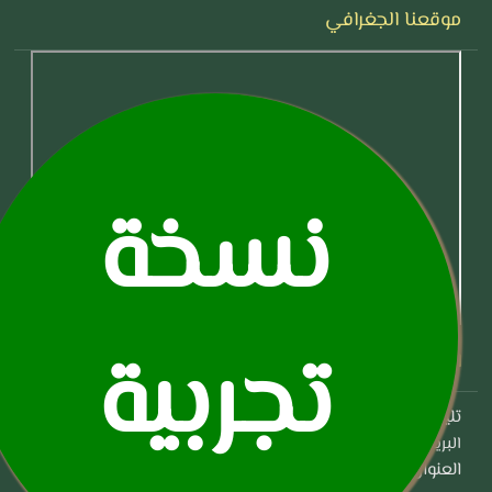
موقعنا الجغرافي
نسخة
تجربية
اتصل بنا
تليفون:+02 22-23-221
info@awkaf.gov.eg: البريد الألكتروني
العنوان:109 ش التحرير الدقي