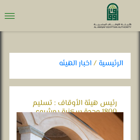
الرئيسية
/
اخبار الهيئه
رئيس هيئة الأوقاف : تسليم
1800 وحدة سكنية بمشروع
العاشر من رمضان
فى: 24-05-2022 .. 11:53 ص