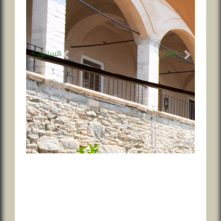
< التالي
السابق >