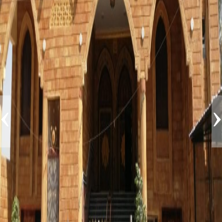
طلبات 
‹
›