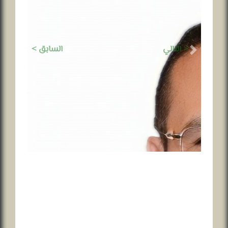
< التالي
السابق >