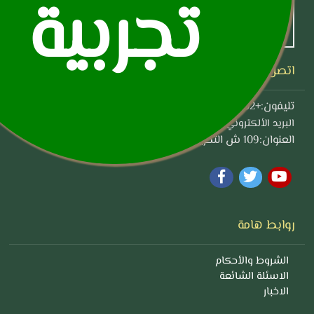
تجربية
اتصل بنا
تليفون:+02 22-23-221
info@awkaf.gov.eg: البريد الألكتروني
العنوان:109 ش التحرير الدقي
روابط هامة
الشروط والأحكام
الاسئلة الشائعة
الاخبار